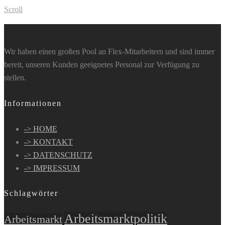
Scroll
Wir haben einen großen Pool an Flex-Mitarbeitern und sind immer
bereit, unseren Kunden geeignetes Personal zur Verfügung zu
stellen.
Informationen
-> HOME
-> KONTAKT
-> DATENSCHUTZ
-> IMPRESSUM
Schlagwörter
Arbeitsmarktpolitik
Arbeitsmarkt