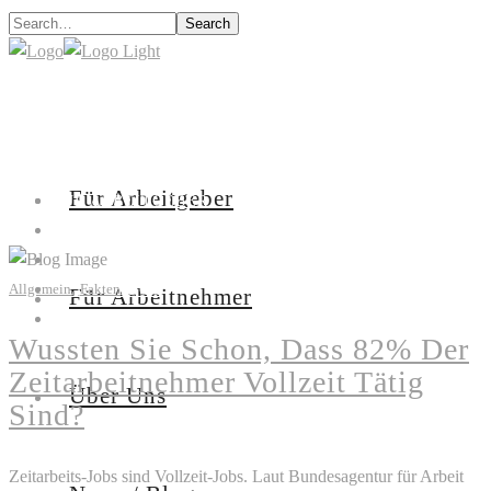
Search
Für Arbeitgeber
FÜR ARBEITGEBER
FÜR ARBEITNEHMER
ÜBER UNS
,
Allgemein
Fakten
NEWS / BLOG
Für Arbeitnehmer
KONTAKT
Wussten Sie Schon, Dass 82% Der
Zeitarbeitnehmer Vollzeit Tätig
Über Uns
Sind?
Zeitarbeits-Jobs sind Vollzeit-Jobs. Laut Bundesagentur für Arbeit